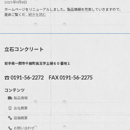
2025年9月8日
ホームページをリニューアルしました。製品情報を充実していきますので、
:
是非ご覧くだ…
続きを読む
ホ
ー
ム
ペ
ー
ジ
立石コンクリート
の
リ
ニ
岩手県一関市千厩町奥玉字土樋６０番地１
ュ
ー
ア
☎ 0191-56-2272 FAX 0191-56-2275
ル
コンテンツ
製品情報
会社概要
設備概要
お問い合わせ