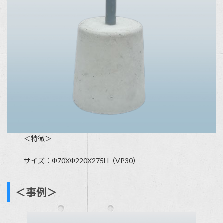
＜特徴＞
サイズ：Φ70XΦ220X275H（VP30）
＜事例＞