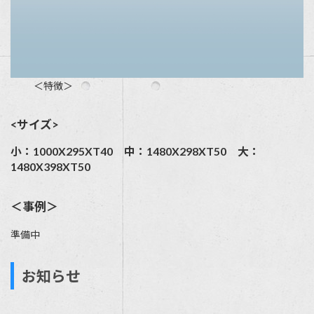
＜特徴＞
<サイズ>
小：1000X295XT40 中：1480X298XT50 大：
1480X398XT50
＜事例＞
準備中
お知らせ