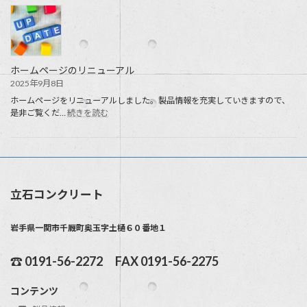
ホームページのリニューアル
2025年9月8日
ホームページをリニューアルしました。製品情報を充実していきますので、
:
是非ご覧くだ…
続きを読む
ホ
ー
ム
ペ
ー
ジ
立石コンクリート
の
リ
ニ
岩手県一関市千厩町奥玉字土樋６０番地１
ュ
ー
ア
☎ 0191-56-2272 FAX 0191-56-2275
ル
コンテンツ