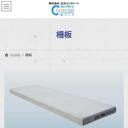
コ
ナ
ン
ビ
テ
ゲ
ン
ー
ツ
シ
へ
ョ
柵板
ス
ン
キ
に
ッ
移
プ
動
HOME
柵板