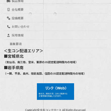
製品情報
会社概要
設備概要
お問い合わせ
採用情報
募集要項
＜生コン配達エリア＞
■宮城県北
（気仙沼、南三陸、登米、栗原のJIS認定配達時間内の地域）
■岩手県南
（一関、平泉、奥州、陸前高田、住田のJIS認定配達時間内の地域）
Copyright © 立石コンクリート All Rights Reserved.